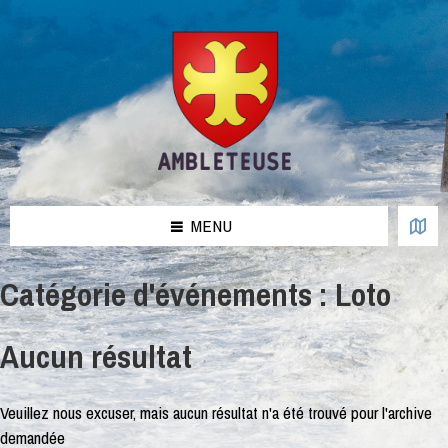
Aller
Passer
Passer
au
à
au
contenu
la
pied
barre
de
latérale
page
de
gauche
MENU
Catégorie d'événements :
Loto
Aucun résultat
Veuillez nous excuser, mais aucun résultat n'a été trouvé pour l'archive
demandée