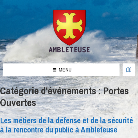
Aller
Passer
Passer
au
à
au
contenu
la
pied
barre
de
latérale
page
de
gauche
MENU
Catégorie d'événements :
Portes
Ouvertes
Les métiers de la défense et de la sécurité
à la rencontre du public à Ambleteuse