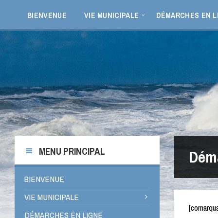
Aller
Passer
Passer
au
à
au
BIENVENUE
VIE MUNICIPALE
DÉMARCHES EN L
contenu
la
pied
barre
de
latérale
page
de
gauche
MENU PRINCIPAL
Déma
BIENVENUE
VIE MUNICIPALE
[comarqu
DÉMARCHES EN LIGNE