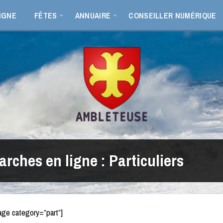
IGNE
FÊTES
ANNUAIRE
CONSEILLER NUMÉRIQUE
rches en ligne : Particuliers
age category=”part”]