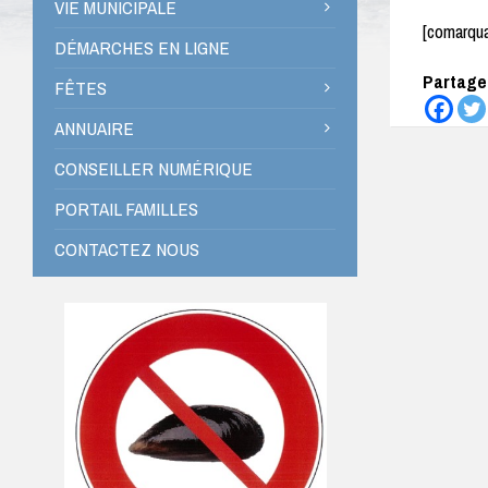
VIE MUNICIPALE
[comarqu
DÉMARCHES EN LIGNE
Partagez
FÊTES
ANNUAIRE
CONSEILLER NUMÉRIQUE
PORTAIL FAMILLES
CONTACTEZ NOUS