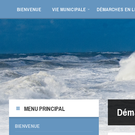
Aller
Passer
Passer
au
à
au
BIENVENUE
VIE MUNICIPALE
DÉMARCHES EN L
contenu
la
pied
barre
de
latérale
page
de
gauche
MENU PRINCIPAL
Déma
BIENVENUE