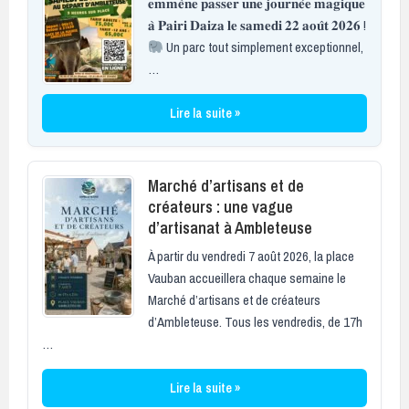
𝐞𝐦𝐦𝐞̀𝐧𝐞 𝐩𝐚𝐬𝐬𝐞𝐫 𝐮𝐧𝐞 𝐣𝐨𝐮𝐫𝐧𝐞́𝐞 𝐦𝐚𝐠𝐢𝐪𝐮𝐞
𝐚̀ 𝐏𝐚𝐢𝐫𝐢 𝐃𝐚𝐢𝐳𝐚 𝐥𝐞 𝐬𝐚𝐦𝐞𝐝𝐢 𝟐𝟐 𝐚𝐨𝐮̂𝐭 𝟐𝟎𝟐𝟔 !
Un parc tout simplement exceptionnel,
…
Lire la suite »
Marché d’artisans et de
créateurs : une vague
d’artisanat à Ambleteuse
À partir du vendredi 7 août 2026, la place
Vauban accueillera chaque semaine le
Marché d’artisans et de créateurs
d’Ambleteuse. Tous les vendredis, de 17h
…
Lire la suite »