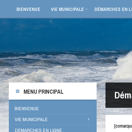
Aller
Passer
Passer
au
à
au
BIENVENUE
VIE MUNICIPALE
DÉMARCHES EN L
contenu
la
pied
barre
de
latérale
page
de
gauche
MENU PRINCIPAL
Déma
BIENVENUE
VIE MUNICIPALE
[comarqu
DÉMARCHES EN LIGNE