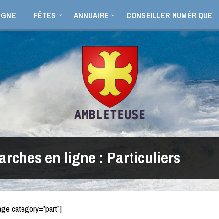
IGNE
FÊTES
ANNUAIRE
CONSEILLER NUMÉRIQUE
rches en ligne : Particuliers
age category=”part”]