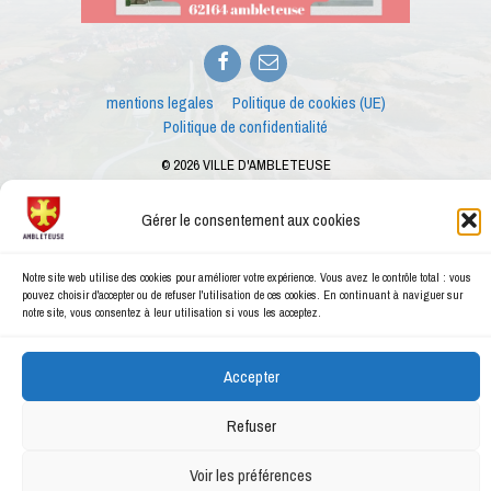
Facebook
E-
mail
mentions legales
Politique de cookies (UE)
Politique de confidentialité
© 2026 VILLE D'AMBLETEUSE
Merci à
Anthony Barry
pour les photos
Ce site internet est créé dans le cadre des ateliers numériques proposés par le
Gérer le consentement aux cookies
conseiller numérique de la ville d'Ambleteuse
Notre site web utilise des cookies pour améliorer votre expérience. Vous avez le contrôle total : vous
pouvez choisir d'accepter ou de refuser l'utilisation de ces cookies. En continuant à naviguer sur
notre site, vous consentez à leur utilisation si vous les acceptez.
Accepter
Refuser
Voir les préférences