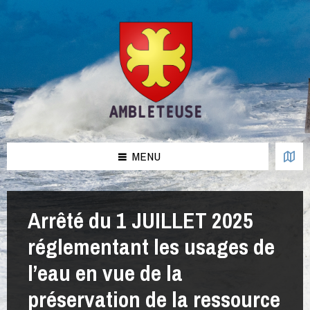
Aller
Passer
Passer
Passer
au
à
à
au
contenu
la
la
pied
barre
barre
de
latérale
latérale
page
de
de
gauche
droite
MENU
Arrêté du 1 JUILLET 2025
réglementant les usages de
l’eau en vue de la
préservation de la ressource