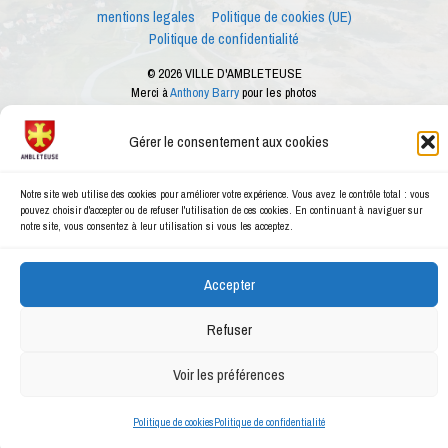
mentions legales
Politique de cookies (UE)
Politique de confidentialité
© 2026 VILLE D'AMBLETEUSE
Merci à
Anthony Barry
pour les photos
Ce site internet est créé dans le cadre des ateliers numériques proposés par le
conseiller numérique de la ville d'Ambleteuse
Gérer le consentement aux cookies
Notre site web utilise des cookies pour améliorer votre expérience. Vous avez le contrôle total : vous
pouvez choisir d'accepter ou de refuser l'utilisation de ces cookies. En continuant à naviguer sur
notre site, vous consentez à leur utilisation si vous les acceptez.
Accepter
Refuser
Voir les préférences
Politique de cookies
Politique de confidentialité