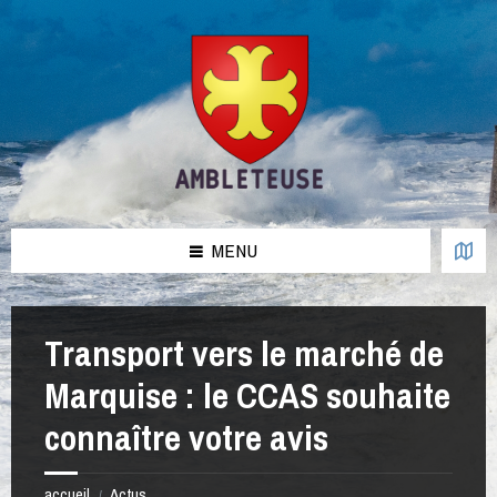
Aller
Passer
Passer
Passer
au
à
à
au
contenu
la
la
pied
barre
barre
de
latérale
latérale
page
de
de
gauche
droite
MENU
Transport vers le marché de
Marquise : le CCAS souhaite
connaître votre avis
accueil
Actus
/