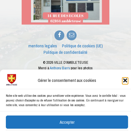
Facebook
E-
mail
mentions legales
Politique de cookies (UE)
Politique de confidentialité
© 2026 VILLE D'AMBLETEUSE
Merci à
Anthony Barry
pour les photos
Ce site internet est créé dans le cadre des ateliers numériques proposés par le
conseiller numérique de la ville d'Ambleteuse
Gérer le consentement aux cookies
Notre site web utilise des cookies pour améliorer votre expérience. Vous avez le contrôle total : vous
pouvez choisir d'accepter ou de refuser l'utilisation de ces cookies. En continuant à naviguer sur
notre site, vous consentez à leur utilisation si vous les acceptez.
Accepter