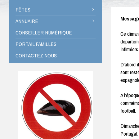
FÊTES
Message 
ANNUAIRE
CONSEILLER NUMÉRIQUE
Ce dimanc
départeme
PORTAIL FAMILLES
infirmier
CONTACTEZ NOUS
D’abord i
sont rest
espagnole
A l’époque
commémora
football.
Dimanche 
Portugal,