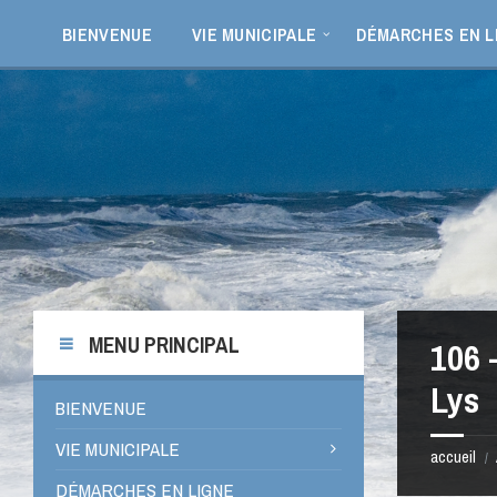
Aller
Passer
Passer
Passer
au
à
à
au
BIENVENUE
VIE MUNICIPALE
DÉMARCHES EN L
contenu
la
la
pied
barre
barre
de
latérale
latérale
page
de
de
gauche
droite
MENU PRINCIPAL
106 
Lys
BIENVENUE
VIE MUNICIPALE
accueil
/
DÉMARCHES EN LIGNE