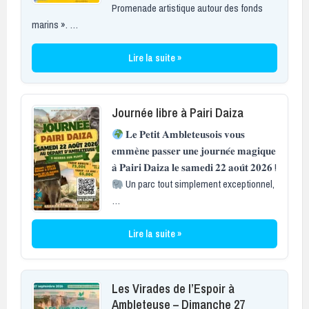
Promenade artistique autour des fonds
marins ». …
Lire la suite »
Journée libre à Pairi Daiza
𝐋𝐞 𝐏𝐞𝐭𝐢𝐭 𝐀𝐦𝐛𝐥𝐞𝐭𝐞𝐮𝐬𝐨𝐢𝐬 𝐯𝐨𝐮𝐬
𝐞𝐦𝐦𝐞̀𝐧𝐞 𝐩𝐚𝐬𝐬𝐞𝐫 𝐮𝐧𝐞 𝐣𝐨𝐮𝐫𝐧𝐞́𝐞 𝐦𝐚𝐠𝐢𝐪𝐮𝐞
𝐚̀ 𝐏𝐚𝐢𝐫𝐢 𝐃𝐚𝐢𝐳𝐚 𝐥𝐞 𝐬𝐚𝐦𝐞𝐝𝐢 𝟐𝟐 𝐚𝐨𝐮̂𝐭 𝟐𝟎𝟐𝟔 !
Un parc tout simplement exceptionnel,
…
Lire la suite »
Les Virades de l’Espoir à
Ambleteuse – Dimanche 27