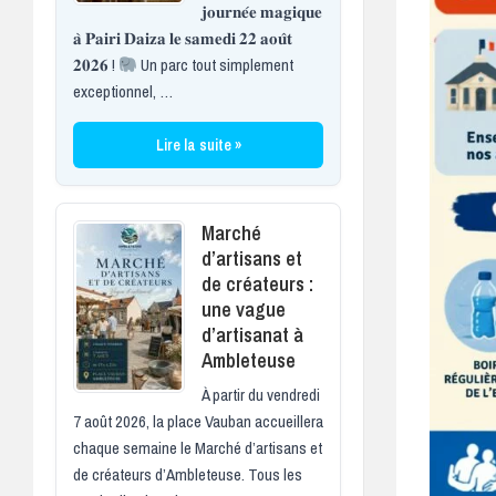
𝐣𝐨𝐮𝐫𝐧𝐞́𝐞 𝐦𝐚𝐠𝐢𝐪𝐮𝐞
𝐚̀ 𝐏𝐚𝐢𝐫𝐢 𝐃𝐚𝐢𝐳𝐚 𝐥𝐞 𝐬𝐚𝐦𝐞𝐝𝐢 𝟐𝟐 𝐚𝐨𝐮̂𝐭
𝟐𝟎𝟐𝟔 !
Un parc tout simplement
exceptionnel, …
Lire la suite »
Marché
d’artisans et
de créateurs :
une vague
d’artisanat à
Ambleteuse
À partir du vendredi
7 août 2026, la place Vauban accueillera
chaque semaine le Marché d’artisans et
de créateurs d’Ambleteuse. Tous les