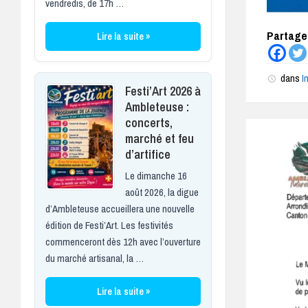
vendredis, de 17h …
Partagez
Lire la suite »
dans
I
Festi’Art 2026 à
Ambleteuse :
concerts,
marché et feu
d’artifice
Le dimanche 16
août 2026, la digue
d’Ambleteuse accueillera une nouvelle
édition de Festi’Art. Les festivités
commenceront dès 12h avec l’ouverture
du marché artisanal, la …
Lire la suite »