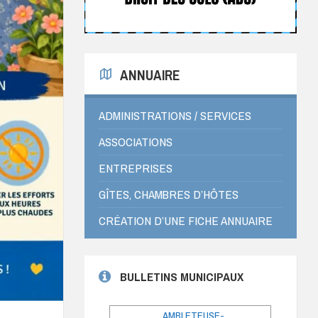
ANNUAIRE
ADMINISTRATIONS / SERVICES
ASSOCIATIONS
ENTREPRISES
GÎTES, CHAMBRES D’HÔTES
CRÉATION D’UNE FICHE ANNUAIRE
BULLETINS MUNICIPAUX
AMBLETEUSE-