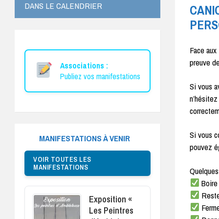
DANS LE CALENDRIER
CANI
PERS
Face aux 
preuve de
Associations :
Publiez vos manifestations
Si vous a
n’hésitez
correctem
Si vous c
MANIFESTATIONS À VENIR
pouvez ég
VOIR TOUTES LES
MANIFESTATIONS
Quelques 
Boire 
Rester
Exposition «
Fermer
Les Peintres