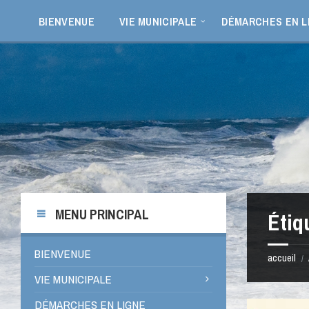
Aller
Passer
Passer
Passer
au
à
à
au
BIENVENUE
VIE MUNICIPALE
DÉMARCHES EN L
contenu
la
la
pied
barre
barre
de
latérale
latérale
page
de
de
gauche
droite
MENU PRINCIPAL
Étiq
BIENVENUE
accueil
/
VIE MUNICIPALE
DÉMARCHES EN LIGNE