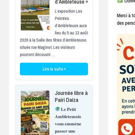
Donner
d’Ambleteuse »
L’exposition Les
Merci à t
Peintres
des perso
d’Ambleteuse aura
lieu du 5 au 13 août
2026 à la Salle des fêtes d’Ambleteuse,
située rue Maginot. Les visiteurs
pourront découvrir …
Lire la suite »
Journée libre à
Pairi Daiza
𝐋𝐞 𝐏𝐞𝐭𝐢𝐭
𝐀𝐦𝐛𝐥𝐞𝐭𝐞𝐮𝐬𝐨𝐢𝐬
𝐯𝐨𝐮𝐬 𝐞𝐦𝐦𝐞̀𝐧𝐞
𝐩𝐚𝐬𝐬𝐞𝐫 𝐮𝐧𝐞